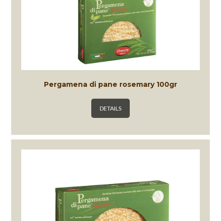
Pergamena di pane rosemary 100gr
DETAILS