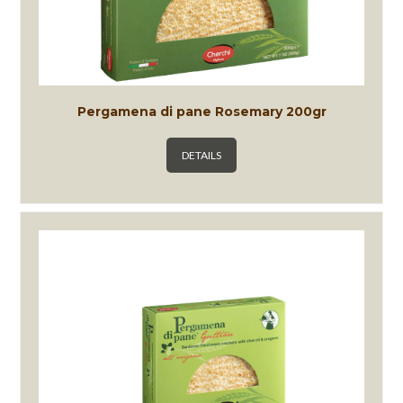
Pergamena di pane Rosemary 200gr
DETAILS