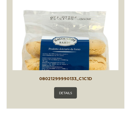
08021299990133_C1C1D
DETAILS